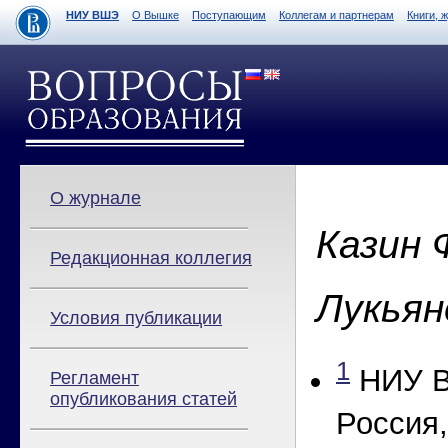
НИУ ВШЭ
О Вышке
Поступающим
Коллегам и партнерам
Книги, 
О журнале
Казин 
Редакционная коллегия
Лукьяно
Условия публикации
1
НИУ В
Регламент
опубликования статей
Россия,