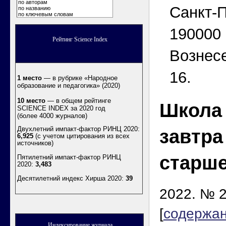
по авторам
Санкт-П
по названию
по ключевым словам
190000 
Рейтинг Science Index
Вознесе
16.
1 место
— в рубрике «Народное
образование и педагогика» (2020)
10 место
— в общем рейтинге
Школа 
SCIENCE INDEX за 2020 год
(более 4000 журналов)
Двухлетний импакт-фактор РИНЦ 2020:
завтра
6,925
(с учетом цитирования из всех
источников)
старш
Пятилетний импакт-фактор РИНЦ
2020:
3,483
Десятилетний индекс Хирша 2020
:
39
2022. № 2
[
содержа
Индексирование журнала