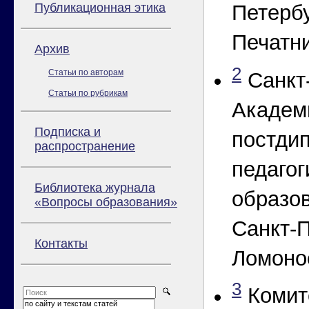
Публикационная этика
Петербу
Печатни
Архив
2
Статьи по авторам
Санкт
Статьи по рубрикам
Академ
Подписка и
постди
распространение
педагог
Библиотека журнала
образов
«Вопросы образования»
Санкт-П
Контакты
Ломонос
3
Комит
по сайту и текстам статей