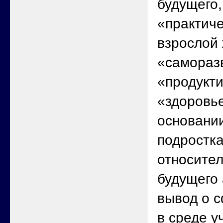
будущего
«практиче
взрослой 
«самораз
«продукт
«здоровье
основани
подростк
относите
будущего
вывод о 
в среде у