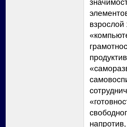
значимост
элементов
взрослой 
«компьют
грамотнос
продуктив
«самораз
самовосп
сотруднич
«готовнос
свободног
напротив,