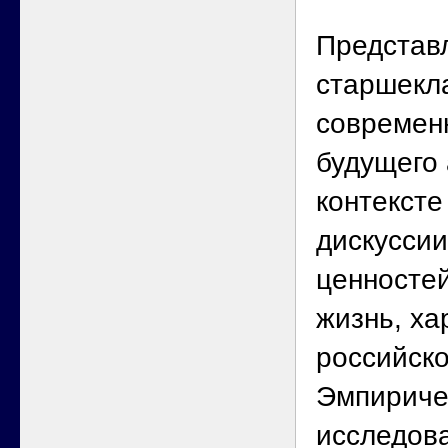
Представ
старшекл
современ
будущего
контексте
дискуссии
ценностей
жизнь, ха
российск
Эмпириче
исследов