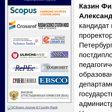
Казин Ф
Алексан
кандидат 
проректор
Петербур
постдипл
педагогич
образован
департам
государст
админист